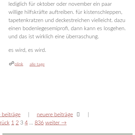
lediglich für oktober oder november ein paar
willige hilfskräfte auftreiben. für kistenschleppen,
tapetenkratzen und deckestreichen vielleicht. dazu
einen bodenlegesemiprofi, dann kann es losgehen.
und das ist wirklich eine überraschung.
es wird, es wird.
plink
kategorien
alle tage
e beiträge
neuere beiträge
seite
seite
seite
seite
seite
rück
1
2
3
4
…
836
weiter
→