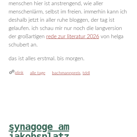
menschen hier ist anstrengend, wie aller
menschenlärm, selbst im freien. immerhin kann ich
deshalb jetzt in aller ruhe bloggen, der tag ist
gelaufen. ich schau mir nur noch die langversion
der großartigen
rede zur literatur 2026
von helga
schubert an.
das ist alles erstmal. bis morgen.
plink
kategorien
schlagwörter
alle tage
bachmannpreis
,
tddl
synagoge am
jakobsplatz