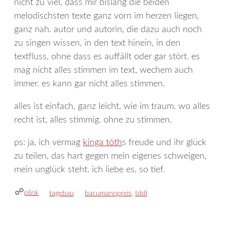
nicht zu viel, dass mir bislang die beiden
melodischsten texte ganz vorn im herzen liegen,
ganz nah. autor und autorin, die dazu auch noch
zu singen wissen, in den text hinein, in den
textfluss, ohne dass es auffällt oder gar stört. es
mag nicht alles stimmen im text, wechem auch
immer. es kann gar nicht alles stimmen.
alles ist einfach, ganz leicht, wie im traum. wo alles
recht ist, alles stimmig. ohne zu stimmen.
ps: ja, ich vermag
kinga tóth
s freude und ihr glück
zu teilen, das hart gegen mein eigenes schweigen,
mein unglück steht. ich liebe es, so tief.
plink
kategorien
schlagwörter
tagebau
bacumannpreis
,
tddl