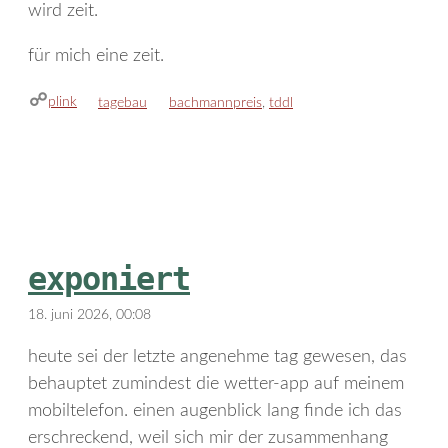
wird zeit.
für mich eine zeit.
plink
kategorien
schlagwörter
tagebau
bachmannpreis
,
tddl
exponiert
18. juni 2026, 00:08
heute sei der letzte angenehme tag gewesen, das
behauptet zumindest die wetter-app auf meinem
mobiltelefon. einen augenblick lang finde ich das
erschreckend, weil sich mir der zusammenhang