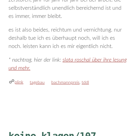
zerstören, jahr für jahr für jahr bei der arbeit. die
selbstverständlich unendlich bereichernd ist und
es immer, immer bleibt.
es ist also beides, reichtum und vernichtung. nur
deshalb tue ich es überhaupt noch, will ich es
noch. leisten kann ich es mir eigentlich nicht.
* nachtrag, hier der link:
slata roschal über ihre lesung
und mehr.
plink
kategorien
schlagwörter
tagebau
bachmannpreis
,
tddl
keine klagen/107