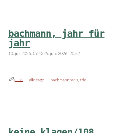
bachmann, jahr für
jahr
10. juli 2026, 09:43
25. juni 2026, 20:52
plink
kategorien
schlagwörter
alle tage
bachmannpreis
,
tddl
keine klagen/108